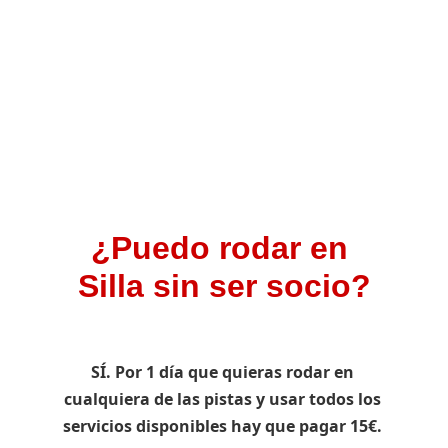
Conoce las distintas categorías y 
escalas de coches radiocontrol más 
habituales, como empezar, como 
funcionan los clubs y circuitos, las 
competiciones....
¿Puedo rodar en 
Silla sin ser socio?
SÍ. Por 1 día que quieras rodar en 
cualquiera de las pistas y usar todos los 
servicios disponibles hay que pagar 15€. 