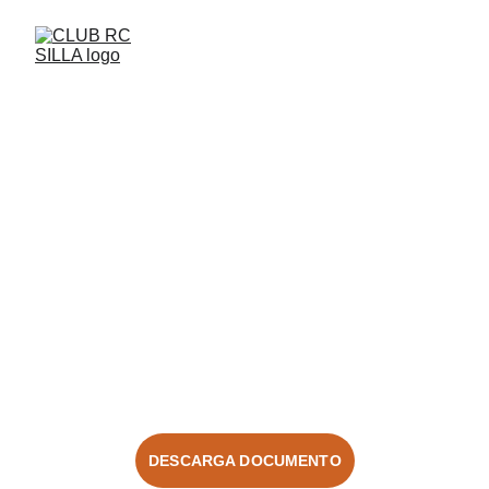
Iniciciación al 
mundo de 
coches 
radiocontrol
DESCARGA DOCUMENTO